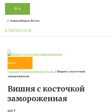
Перейти
к
Main
Menu
содержимому
г. Новосибирск Антон
8 (923) 237-59-12
🔍
0,5 кг
Главная
/
Замороженные Ягоды
/ Вишня с косточкой
замороженная
Вишня с косточкой
замороженная
220
Р