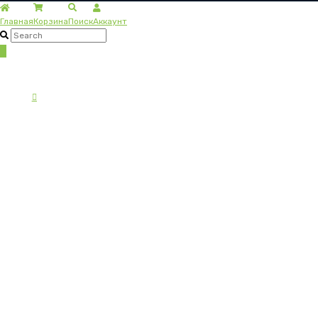
Главная
Корзина
Поиск
Аккаунт
Пролистать
наверх