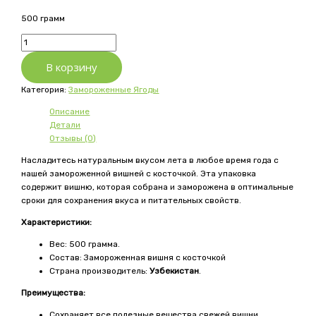
500 грамм
Количество
товара
В корзину
Вишня
с
Категория:
Замороженные Ягоды
косточкой
замороженная
Описание
Детали
Отзывы (0)
Насладитесь натуральным вкусом лета в любое время года с
нашей замороженной вишней с косточкой. Эта упаковка
содержит вишню, которая собрана и заморожена в оптимальные
сроки для сохранения вкуса и питательных свойств.
Характеристики:
Вес: 500 грамма.
Состав: Замороженная вишня с косточкой
Страна производитель:
Узбекистан
.
Преимущества:
Сохраняет все полезные вещества свежей вишни.