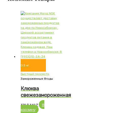
0,5 кг
Быстрый просмотр
Замороженные Ягоды
Клюква
свежезамороженная
В
370
Р
340
Р
корзину