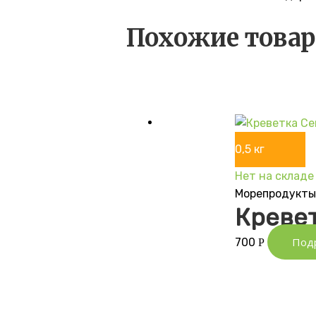
Похожие това
0,5 кг
Нет на складе
Морепродукт
Креве
Под
700
Р