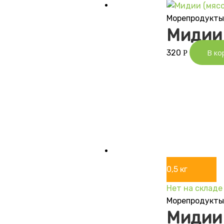
Морепродукт
Мидии 
В ко
320
Р
0,5 кг
Нет на складе
Морепродукт
Мидии 