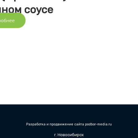
чном соусе
робнее
Разработка и продвижение сайта podbor-media.ru
г. Новосибирск