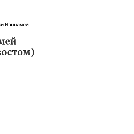
ки Ваннамей
мей
востом)