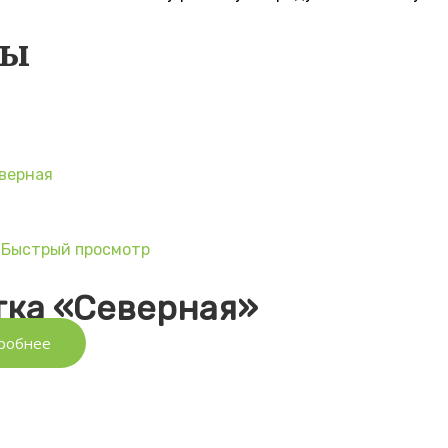
ры
Быстрый просмотр
ы
тка «Северная»
робнее