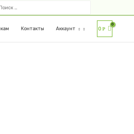
оиск:
икам
Контакты
Аккаунт
0
Р