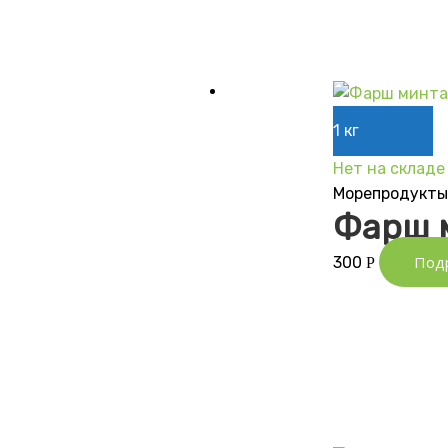
1 кг
Нет на складе
Морепродукт
Фарш 
Под
300
Р