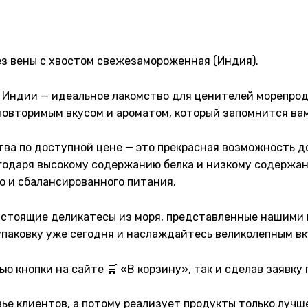
з вены с хвостом свежезамороженная (Индия).
 Индии — идеальное лакомство для ценителей морепрод
повторимым вкусом и ароматом, который запомнится вам
тва по доступной цене — это прекрасная возможность д
агодаря высокому содержанию белка и низкому содержа
о и сбалансированного питания.
астоящие деликатесы из моря, представленные нашими 
паковку уже сегодня и наслаждайтесь великолепным вк
ю кнопки на сайте 🛒 «В корзину», так и сделав заявку 
овье клиентов, а потому реализует продукты только лучш