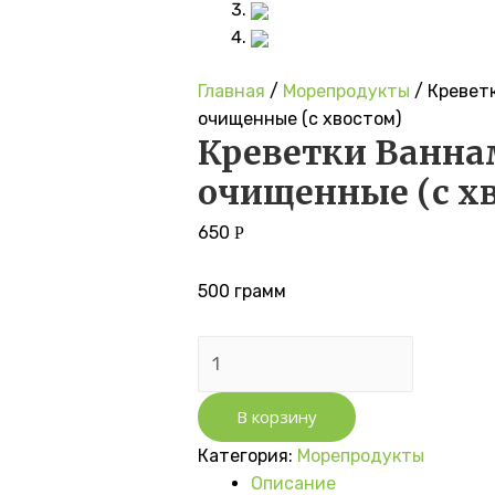
Главная
/
Морепродукты
/ Кревет
очищенные (с хвостом)
Креветки Ванна
очищенные (с х
650
Р
500 грамм
Количество
товара
Креветки
В корзину
Ваннамей
Категория:
Морепродукты
очищенные
Описание
(с