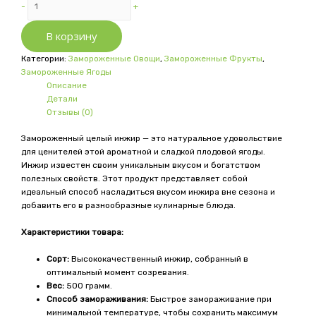
-
+
Quantity
товара
Quantity
Инжир
В корзину
целый
замороженный
Категории:
Замороженные Овощи
,
Замороженные Фрукты
,
Замороженные Ягоды
Описание
Детали
Отзывы (0)
Замороженный целый инжир — это натуральное удовольствие
для ценителей этой ароматной и сладкой плодовой ягоды.
Инжир известен своим уникальным вкусом и богатством
полезных свойств. Этот продукт представляет собой
идеальный способ насладиться вкусом инжира вне сезона и
добавить его в разнообразные кулинарные блюда.
Характеристики товара:
Сорт:
Высококачественный инжир, собранный в
оптимальный момент созревания.
Вес:
500 грамм.
Способ замораживания:
Быстрое замораживание при
минимальной температуре, чтобы сохранить максимум