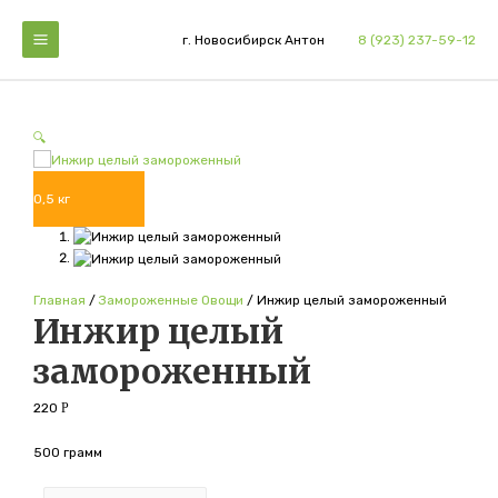
Перейти
к
г. Новосибирск Антон
8 (923) 237-59-12
Main
содержимому
Menu
🔍
0,5 кг
Главная
/
Замороженные Овощи
/ Инжир целый замороженный
Инжир целый
замороженный
220
Р
500 грамм
Minus
Количество
Plus